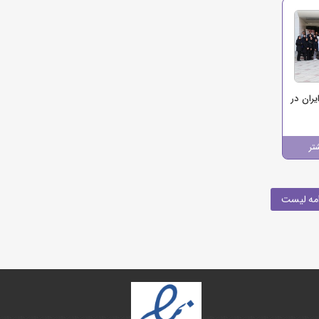
ران در
تر
مه لیست