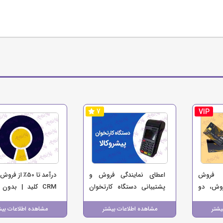
7
VIP
ی فروش
اعطای نمایندگی فروش و
درآمد تا 50٪ از فر
وش، دو
پشتیبانی دستگاه کارتخوان
CRM کلید | بدون 
سب‌وکار
پیشرو کالا، باامکان بیمه
سرمایه اولیه
یشتر
مشاهده اطلاعات بیشتر
مشاهده اطلاعات بیش
نماینده