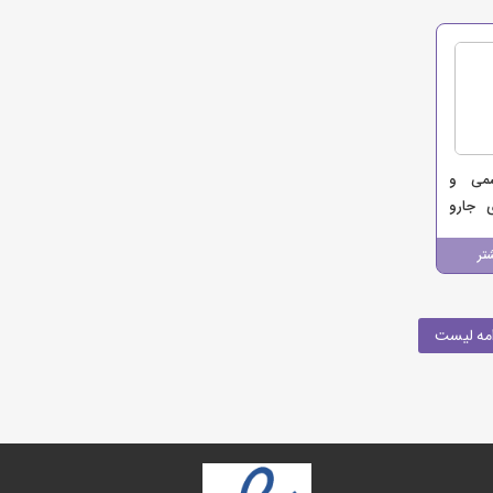
سمی و
 جارو
تر
مه لیست