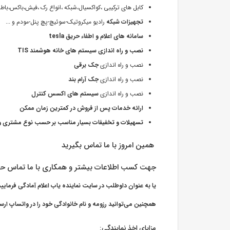
کابل های ترکیبی ،کواکسیال،شبکه ،انواع رک ،فیش،باکس،باطری،ups و 
تجهیزات شبکه
رادیو میکروتیک-سوئیچ-پچ پنل-مودم و ...
سامانه های اعلام و اطفاء حریق tesla
نصب و راه اندازی سیستم های خانه هوشمند TIS
نصب و راه اندازی
جک برقی
نصب و راه اندازی
جک آرام بند
نصب و راه اندازی
سیستم های اکسس کنترل
ارائه خدمات پس از فروش در کمترین زمان ممکن
تسهیلات و تخفیفات بسیار مناسب بر حسب نوع مشتری و
همین امروز با ما تماس بگیرید
جهت کسب اطلاعات بیشتر و همکاری با ما تماس ح
یا به عنوان داوطلب در سایت نماینده یاب اعلام آمادگی فرمایی
همچنین می‌توانید رزومه و نام خانوادگی خود را در واتساپ ارس
مزایای اخذ نمایندگی: