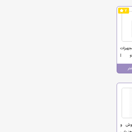
7
هیزات
ینو |
اترجت،
تر
هیزات
روش و
ربایی