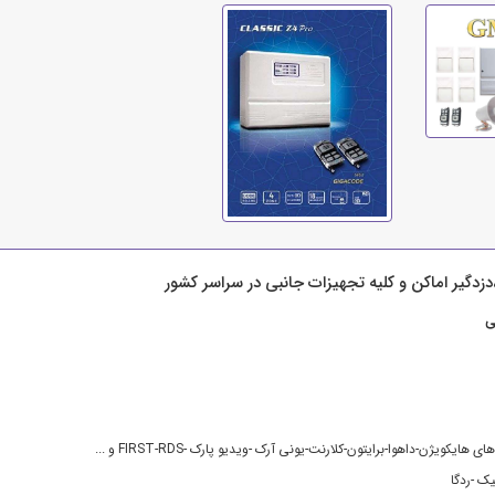
گیر اماکن و کلیه تجهیزات جانبی در سراسر کشور
تی
 هایکویژن-داهوا-برایتون-کلارنت-یونی آرک -ویدیو پارک -FIRST-RDS و ...