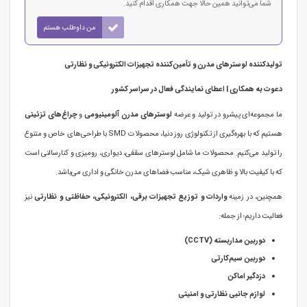
شما می‌توانید همین حالا جهت همکاری اقدام کنید.
من داوطلب هستم
تولیدکننده لوسترهای مدرن و تأمین‌کننده تجهیزات الکترونیکی و نظارتی
دعوت به همکاری | اعطای نمایندگی فعال در سراسر کشور
ما مجموعه‌ای پیشرو در تولید و عرضه
لوسترهای مدرن آلومینیومی
و
چراغ‌های تزئینی
هستیم که با بهره‌گیری از تکنولوژی روز دنیا، محصولات SMD با طراحی‌های خاص و متنوع
را تولید می‌کنیم. محصولات ما شامل لوسترهای سقفی، دیواری، رومیزی و کنارسالنی است
که با کیفیت بالا و ظاهری شیک، مناسب فضاهای مدرن خانگی و اداری می‌باشد.
همچنین، در زمینه
واردات و توزیع تجهیزات برقی، الکترونیکی، حفاظتی و نظارتی
نیز
فعالیت داریم؛ از جمله:
دوربین مداربسته (CCTV)
دوربین سیم‌کارتی
دزدگیر اماکن
لوازم جانبی نظارتی و امنیتی