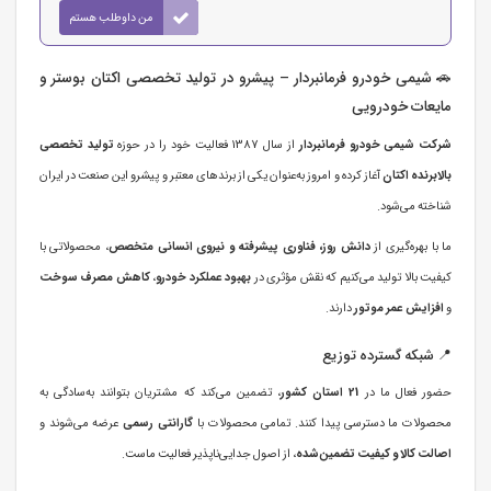
من داوطلب هستم
🚗 شیمی خودرو فرمانبردار – پیشرو در تولید تخصصی اکتان بوستر و
مایعات خودرویی
شرکت شیمی خودرو فرمانبردار
از سال 1387 فعالیت خود را در حوزه
تولید تخصصی
بالابرنده اکتان
آغاز کرده و امروز به‌عنوان یکی از برندهای معتبر و پیشرو این صنعت در ایران
شناخته می‌شود.
ما با بهره‌گیری از
دانش روز، فناوری پیشرفته و نیروی انسانی متخصص
، محصولاتی با
کیفیت بالا تولید می‌کنیم که نقش مؤثری در
بهبود عملکرد خودرو
،
کاهش مصرف سوخت
و
افزایش عمر موتور
دارند.
📍 شبکه گسترده توزیع
حضور فعال ما در
21 استان کشور
، تضمین می‌کند که مشتریان بتوانند به‌سادگی به
محصولات ما دسترسی پیدا کنند. تمامی محصولات با
گارانتی رسمی
عرضه می‌شوند و
اصالت کالا و کیفیت تضمین‌شده
، از اصول جدایی‌ناپذیر فعالیت ماست.