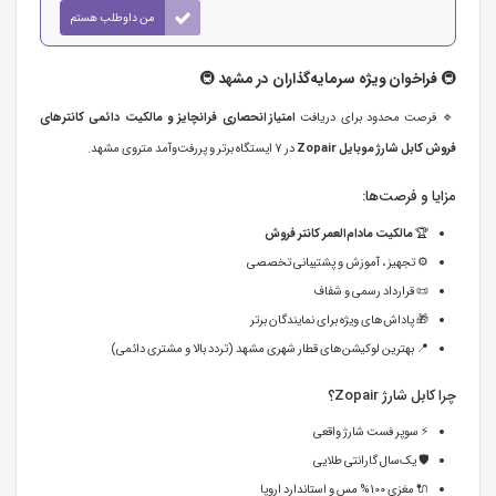
من داوطلب هستم
🚇
فراخوان ویژه سرمایه‌گذاران در مشهد
🚇
🔹 فرصت محدود برای دریافت
امتیاز انحصاری فرانچایز و مالکیت دائمی کانترهای
فروش کابل شارژ موبایل Zopair
در 7 ایستگاه برتر و پررفت‌وآمد متروی مشهد.
مزایا و فرصت‌ها:
🏆
مالکیت مادام‌العمر کانتر فروش
⚙️ تجهیز ، آموزش و پشتیبانی تخصصی
📜 قرارداد رسمی و شفاف
🎁 پاداش‌های ویژه برای نمایندگان برتر
📍 بهترین لوکیشن‌های قطار شهری مشهد (تردد بالا و مشتری دائمی)
چرا کابل شارژ Zopair؟
⚡ سوپر فست شارژ واقعی
🛡️ یک‌سال گارانتی طلایی
🔌 مغزی 100% مس و استاندارد اروپا