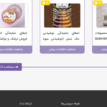
7
7
محصولات
اعطای نمایندگی نوشیدنی
اعطای نمایندگی ان
شی بابیور BABIVERR
مک نیش (نوشیدنی میوه
فروش ترشک و لواشک
) لیوسا
ای)
(برند آب و تاب)
یشتر
مشاهده اطلاعات بیشتر
مشاهده اطلاعات بیش
مشاهده ادا
تعرفه سرویس‌ها
ارتباط با ما