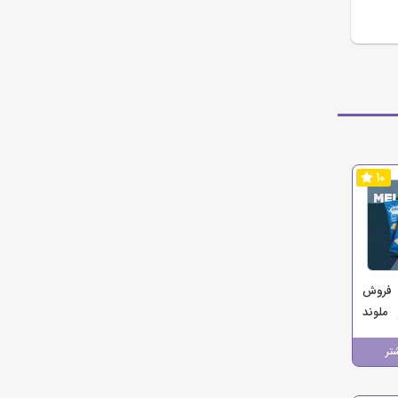
10
 فروش
 ملوند
وت)
تر