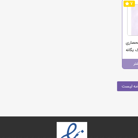
7
حصاری
 یگانه
تر
مه لیست