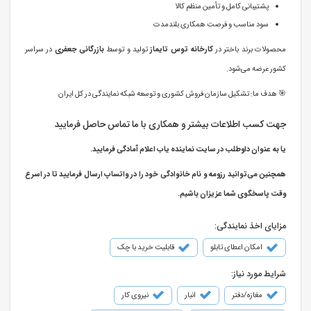
پشتیبانی کامل و تأمین منظم کالا
سود مناسب و فرصت همکاری بلندمدت
محصولات برند باختر در
کارخانه توس تایماز
تولید و توسط
بازرگانی جعفری
در سراسر
کشور عرضه می‌شود.
🎯 هدف ما: تشکیل سازمان فروش کشوری و توسعه شبکه نمایندگی در کل ایران
جهت کسب اطلاعات بیشتر و همکاری با ما تماس حاصل فرمایید
یا به عنوان داوطلب در سایت نماینده یاب اعلام آمادگی فرمایید.
همچنین می‌توانید رزومه و نام خانوادگی خود را در واتساپ ارسال فرمایید تا در اسرع
وقت پاسخگوی شما عزیزان باشیم.
مزایای اخذ نمایندگی:
امکان اعطای تابلو
قابلیت خرید با چک
شرایط مورد نیاز:
مغازه/دفتر
انبار
نیروی کار